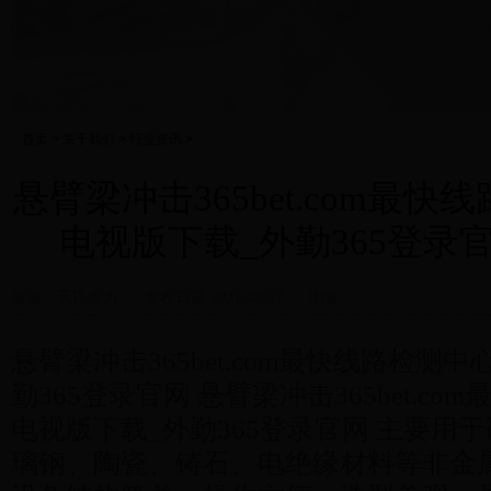
首页
>
关于我们
>
行业资讯
>
悬臂梁冲击365bet.com最快
电视版下载_外勤365登录
来源：
天氏库力
发布日期 2021-08-07
浏览：
悬臂梁冲击365bet.com最快线路检测中
勤365登录官网 悬臂梁冲击365bet.co
电视版下载_外勤365登录官网 主要用
璃钢、陶瓷、铸石、电绝缘材料等非金