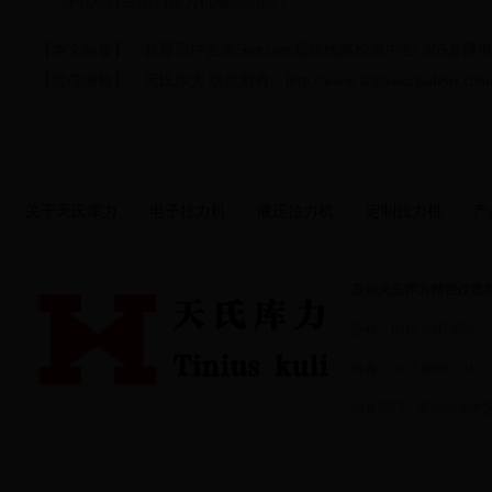
锂电池行业用到拉力机哪些功能？
【本文标签】：悬臂梁冲击365bet.com最快线路检测中心_365直播
【责任编辑】：天氏库力 版权所有：http://www.arianasuryadewi.
关于天氏库力
电子拉力机
液压拉力机
定制拉力机
产
苏州天氏库力精密仪器
座机：0512-66873050
传真：0512-88661234
销售部门：苏州市吴中