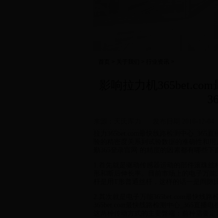
首页
>
关于我们
>
行业资讯
>
影响拉力机365bet.
3
来源：
天氏库力
发布日期 2018-12-04
拉力365bet.com最快线路检测中心_
验的精密度关系到试验数据的准确性和用户的满
勤365登录官网 的精度的因素都有哪些
1.首先就是驱动传感器运动的部件滚珠
形和断后伸长率。目前市场上的电子万能365
杆是用T形普通丝杆，这样的话一是间隙
2.其次就是电子万能365bet.com最快
365bet.com最快线路检测中心_36
这两种传动方式的主要弊端：前种需要定