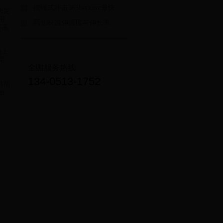
摆锤式冲击365bet.com最快线路检测中心_365直播电视版下载_外勤365登录官网 维修保养
9
决定
用
药包材拉伸强度与伸长率测试方法
10
不高
场上
采
全国服务热线
134-0513-1752
目前
如