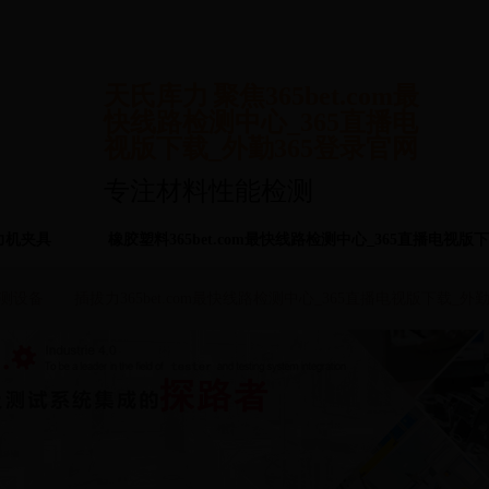
天氏库力 聚焦365bet.com最
快线路检测中心_365直播电
视版下载_外勤365登录官网
专注材料性能检测
力机夹具
橡胶塑料365bet.com最快线路检测中心_365直播电视版
测设备
插拔力365bet.com最快线路检测中心_365直播电视版下载_外
5bet.com最快线路检测中心_365直播电视版下载_外勤365登录官网