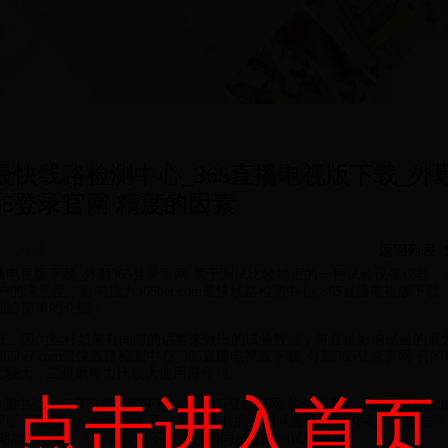
com最快线路检测中心_365直播电视版下载_外
65登录官网 精度的因素
浏览：
365直播电视版下载_外勤365登录官网 属于测试比较精密的一种试验设备仪器，
意度，影响拉力365bet.com最快线路检测中心_365直播电视版下载
下面给简单的介绍：
丝杆，因为丝杆如果有间隙的话将来做出的试验数据，将直接影响试验的最
bet.com最快线路检测中心_365直播电视版下载_外勤365登录官网 有的
比较大，二是磨擦力比较大使用寿命短。
点击进入首页
线路检测中心_365直播电视版下载_外勤365登录官网 的传动系统，目前市场上
5直播电视版下载_外勤365登录官网 传动系统有的采用减速机，有的采用普通皮带
期加润滑油，后种则保证不了传动的同步性影响试验结果。