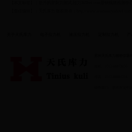
【本文标签】：垫片的穿刺力测试,拉力365bet.com最快线路检测中
【责任编辑】：天氏库力 版权所有：http://www.arianasuryadewi.
关于天氏库力
电子拉力机
液压拉力机
定制拉力机
产
苏州天氏库力精密仪器
座机：0512-66873050
传真：0512-88661234
销售部门：苏州市吴中