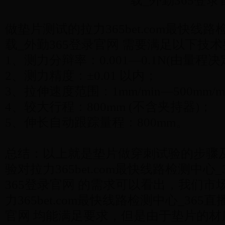
载_外勤365登录
做垫片测试的拉力365bet.com最快线
载_外勤365登录官网 需要满足以下技
1、测力分辩率：0.001—0.1N(由量程决
2、测力精度：±0.01 以内；
3、拉伸速度范围：1mm/min—500mm/
4、较大行程：800mm (不含夹持器)；
5、伸长自动跟踪量程：800mm。
总结：以上就是垫片做穿刺试验的步骤
验对拉力365bet.com最快线路检测中心
365登录官网 的需求可以看出，我们市
力365bet.com最快线路检测中心_365
官网 均能满足要求，但是由于垫片的