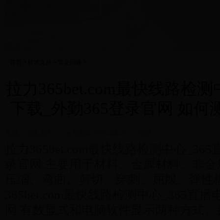
首页
>
技术支持
>
常见问题
>
拉力365bet.com最快线路检
下载_外勤365登录官网 如
来源：
天氏库力
发布日期 2019-04-09
浏览：
拉力365bet.com最快线路检测中心_36
录官网 主要用于材料、金属材料、非
压缩、弯曲、剪切、穿刺、屈服、弹性模
365bet.com最快线路检测中心_365直
网 有数显式和电脑软件显示两种方式、