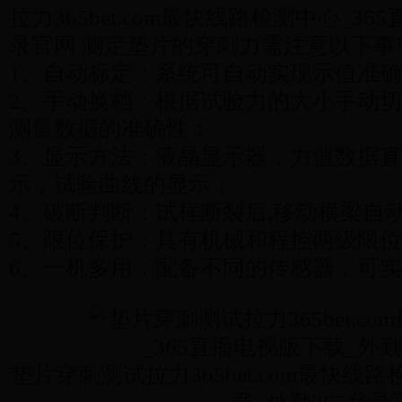
拉力365bet.com最快线路检测中心_36
录官网 测定垫片的穿刺力需注意以下事
1、自动标定：系统可自动实现示值准
2、手动换档：根据试验力的大小手动
测量数据的准确性；
3、显示方法：液晶显示器，力值数据
示，试验曲线的显示；
4、破断判断：试样断裂后,移动横梁自
5、限位保护：具有机械和程控两级限
6、一机多用：配备不同的传感器，可
垫片穿刺测试拉力365bet.com最快线