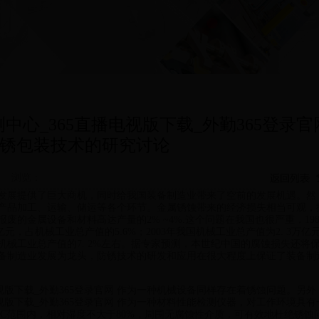
路检测中心_365直播电视版下载_外勤365登录官
锈包装技术的研究讨论
浏览：
发展提供了巨大商机，同时给我国装备制造业带来了空前的发展机遇。然
产品加工、运输、储运等各个环节。金属锈蚀带来的经济损失相当可观，
的金属设备和材料高达产量的2% ~4%.这个问题在我国也很严重，198
亿元，占机械工业总产值的5.6%；2003年我国机械工业总产值为2. 3万亿
占机械工业总产值的7. 2%左右。据专家预测，本世纪中国的腐蚀损失还将
备制造业发展为龙头，防锈技术的研发和应用在很大程度上保证了装备制
5直播电视版下载_外勤365登录官网 作为一种机械设备同样存在着锈蚀问题。另外
5直播电视版下载_外勤365登录官网 作为一种材料性能检测仪器，对工作环境具有
35C范围内，相对湿度不大于80%，周围无腐蚀性介质，可有效地杜绝锈蚀