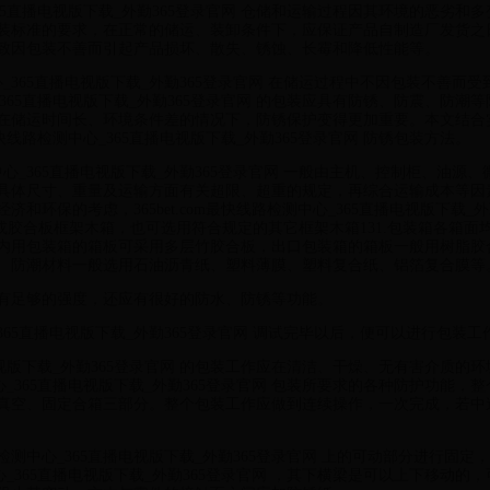
心_365直播电视版下载_外勤365登录官网 仓储和运输过程因其环境的恶劣和多
装标准的要求，在正常的储运、装卸条件下，应保证产品自制造厂发货之
致因包装不善而引起产品损坏、散失、锈蚀、长霉和降低性能等。
测中心_365直播电视版下载_外勤365登录官网 在储运过程中不因包装不善而受
中心_365直播电视版下载_外勤365登录官网 的包装应具有防锈、防震、防潮等
在储运时间长、环境条件差的情况下，防锈保护变得更加重要。本文结合
最快线路检测中心_365直播电视版下载_外勤365登录官网 防锈包装方法。
检测中心_365直播电视版下载_外勤365登录官网 一般由主机、控制柜、油源、
具体尺寸、重量及运输方面有关超限、超重的规定，再综合运输成本等因
环保的考虑，365bet.com最快线路检测中心_365直播电视版下载_
砼或胶合板框架木箱，也可选用符合规定的其它框架木箱131.包装箱各箱面
内用包装箱的箱板可采用多层竹胶合板，出口包装箱的箱板一般用树脂胶
、防潮材料一般选用石油沥青纸、塑料薄膜、塑料复合纸、铝箔复合膜等
有足够的强度，还应有很好的防水、防锈等功能。
中心_365直播电视版下载_外勤365登录官网 调试完毕以后，便可以进行包装工
5直播电视版下载_外勤365登录官网 的包装工作应在清洁、干燥、无有害介质的环
测中心_365直播电视版下载_外勤365登录官网 包装所要求的各种防护功能，整
真空、固定合箱三部分。整个包装工作应做到连续操作，一次完成，若中
快线路检测中心_365直播电视版下载_外勤365登录官网 上的可动部分进行固定
测中心_365直播电视版下载_外勤365登录官网 ，其下横梁是可以上下移动的，