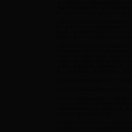
题。然而365bet.com最快线路检测中
而成为防锈的薄弱环节。根据国家有关包
起，至少一年（出口产品至少两年）内不
1.因此要保证365bet.com最快线路检
响，就要求365bet.com最快线路检测
护功能，其中防锈功能尤为突出。特别是
际情况，总结了一套完整的365bet.com
2.包装箱的要求365bet.com最快线路
控制系统等多个部分组成，根据各部分的
决定装一箱，还是多箱分装。另外，出于经济和
365登录官网 包装箱一般可采用竹菱镁
木框架、箱板及防水、防潮材料组成，国
板，如有特殊规定，按其规定执行。防水
总之选择的包装箱要经济、实用，不仅要
3.包装过程365bet.com最快线路检测
365bet.com最快线路检测中心_36
中进行。针对365bet.com最快线路检
包装过程大体可以分为：装箱前处理、抽
停顿作业，应采取临时防护措
3.1包装前处理首先对365bet.com最
双空间的万能365bet.com最快线路检