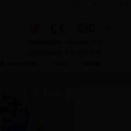
微信
微博
收藏本站
在线留言
站
134-0513-1752
业务部服务热线：
138-6217-9202
工程师咨询热线：
下载_外勤365登录官网
产品中心
操作视频
勤