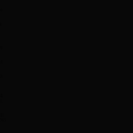
外
网
。
件
球
防
清
上
然后
65