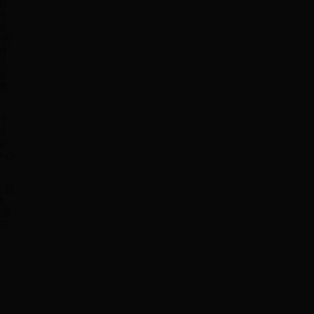
例
压
燥
够的
对
机
当
路
上下
机
定
中心
 防
载_
登录
5